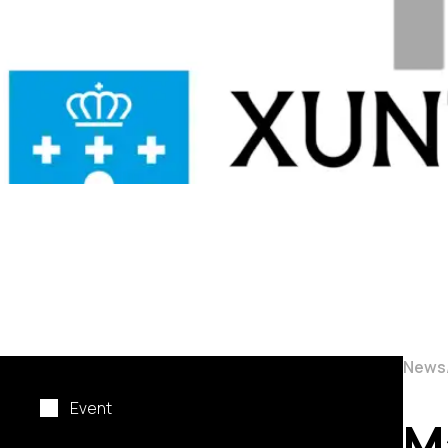
News
Event
M