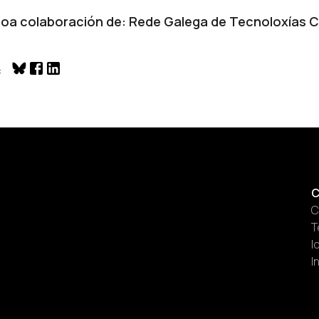
oa colaboración de: Rede Galega de Tecnoloxías C
C
C
T
I
I