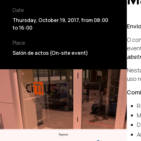
Date
Thursday, October 19, 2017
,
from
08:00
Envío
to
16:00
O com
Place
event
Salón de actos (On-site event)
abst
Nesta
uso r
Comit
R
M
D
A