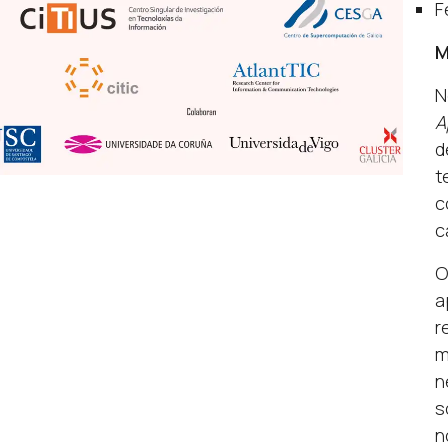
F
M
N
A
d
t
c
c
O
a
r
m
n
s
n