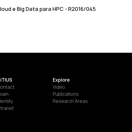
loud e Big Data para HPC - R2016/045
iTIUS
Explore
ontact
Video
eam
Publications
dentity
Research Areas
ntranet