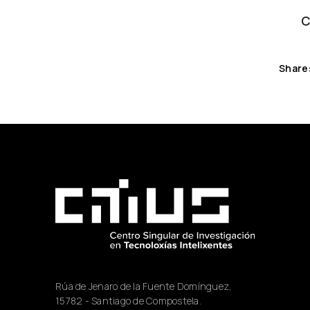
C
Share
Rúa de Jenaro de la Fuente Domínguez,
15782 - Santiago de Compostela.