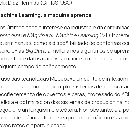
élix Díaz Hermida (CiTIUS-USC)
achine Learning: a máquina aprende
os últimos anos o interese da industria e da comunida
prendizaxe Máquina
ou
Machine Learning
(ML) increm
eterminantes, como a dispoñibilidade de contornas co
ecnoloxías
Big Data
, a mellora nos algoritmos de apren
onxunto de datos cada vez maior e a menor custe, con
alquera campo do coñecemento.
 uso das tecnoloxías ML supuxo un punto de inflexió
plicacións, como por exemplo: sistemas de procura, aná
ecoñecemento de obxectos e caras, procesado do ADN,
ellora e optimización dos sistemas de produción na indu
egocio, e un longuísimo etcétera. Non obstante, e a p
ociedade e á industria, o seu potencial máximo está aí
ovos retos e oportunidades.