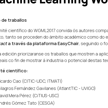
 de traballos
ité científico do WGML2017 convida ós autores compar
o, tanto se proceden do ámbito académico como do e
ract
a través da plataforma EasyChair
, seguindo o f
 edición priorizaranse os traballos que mostren a apl
eais co fin de mostrar á industria o potencial destas te
é científico:
icardo Cao (CITIC-UDC, ITMATI)
ilagros Fernández Gavilanes (AtlantTIC - UVIGO)
avid Mera Pérez (CiTIUS-USC)
ndrés Gómez Tato (CESGA)