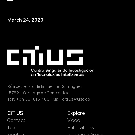
March 24, 2020
Rúa de Jenaro de la Fuente Domínguez,
15782 - Santiago de Compostela.
Telf.
+34 881 816 400
· Mail:
citius@usc.es
CiTIUS
Explore
Contact
Video
Team
Publications
Identity
Research Areas