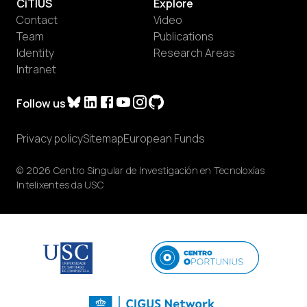
CiTIUS
Explore
Contact
Video
Team
Publications
Identity
Research Areas
Intranet
Follow us
Privacy policy
Sitemap
European Funds
© 2026 Centro Singular de Investigación en Tecnoloxías
Intelixentes da USC