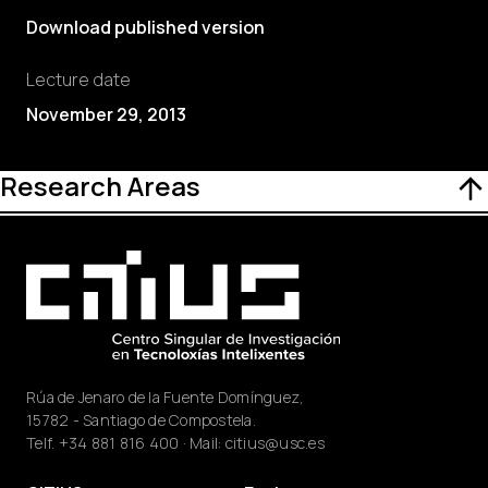
Download published version
Lecture date
November 29, 2013
Research Areas
Rúa de Jenaro de la Fuente Domínguez,
15782 - Santiago de Compostela.
Telf.
+34 881 816 400
· Mail:
citius@usc.es