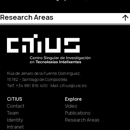
Research Areas
Rúa de Jenaro de la Fuente Domínguez,
15782 - Santiago de Compostela.
Telf.
+34 881 816 400
· Mail:
citius@usc.es
CiTIUS
Explore
Contact
Video
Team
Publications
Identity
Research Areas
Intranet