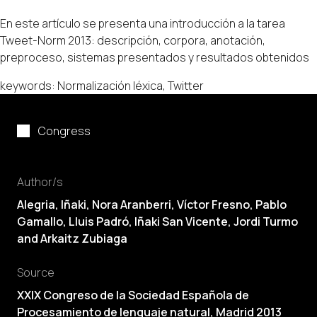
En este artículo se presenta una introducción a la tarea
Tweet-Norm 2013: descripción, corpora, anotación,
preproceso, sistemas presentados y resultados obtenidos
keywords: Normalización léxica, Twitter
Congress
Author/s
Alegria, Iñaki, Nora Aranberri, Víctor Fresno, Pablo
Gamallo, Lluis Padró, Iñaki San Vicente, Jordi Turmo
and Arkaitz Zubiaga
Source
XXIX Congreso de la Sociedad Española de
Procesamiento de lenguaje natural, Madrid 2013