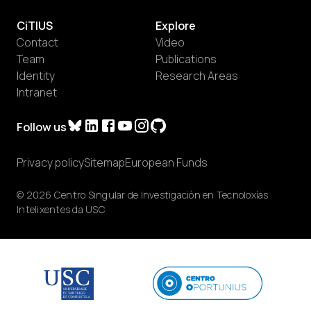
CiTIUS
Explore
Contact
Video
Team
Publications
Identity
Research Areas
Intranet
Follow us
Privacy policy
Sitemap
European Funds
© 2026 Centro Singular de Investigación en Tecnoloxías
Intelixentes da USC