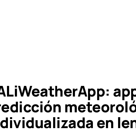
ALiWeatherApp: app
redicción meteorol
ndividualizada en le