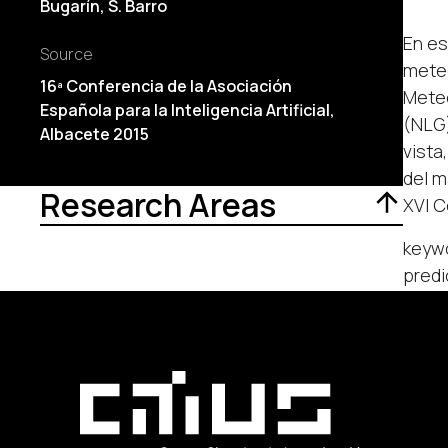
Bugarín
,
S. Barro
En es
Source
meteo
16ª Conferencia de la Asociación
Meteo
Española para la Inteligencia Artificial,
(NLG)
Albacete 2015
vista
del m
Research Areas
XVI C
keywo
predi