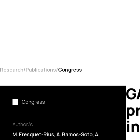
Research
Publications
Congress
G
Congress
p
i
Author/s
M. Fresquet-Rius, A. Ramos-Soto,
A.