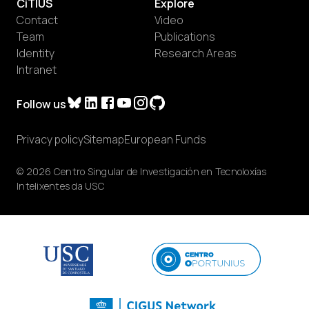
CiTIUS
Explore
Contact
Video
Team
Publications
Identity
Research Areas
Intranet
Follow us
Privacy policy
Sitemap
European Funds
© 2026 Centro Singular de Investigación en Tecnoloxías
Intelixentes da USC