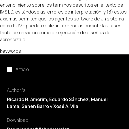
entendimiento sobre los términos descritos en el texto de
IMS LD, evitándose así errores de interpretación, y (3) estos
axiomas permiten que los agentes software de un sistema
como EUME puedan realizar inferencias durante las fases
tanto de creación como de ejecución de diseños de
aprendizaje.
keywords:
Article
Author/s
Ricardo R. Amorim, Eduardo Sánchez,
Manuel
Lama
,
Senén Barro
y Xosé A. Vila
Download