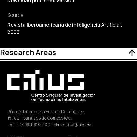
Download published version
Source
Revista Iberoamericana de inteligencia Artificial,
2006
Research Areas
Rúa de Jenaro de la Fuente Domínguez,
15782 - Santiago de Compostela.
Telf.
+34 881 816 400
· Mail:
citius@usc.es