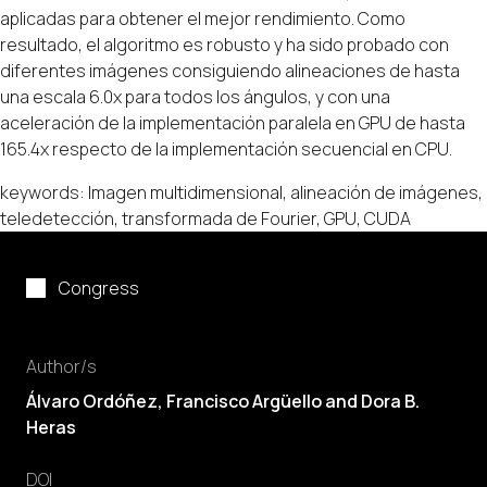
aplicadas para obtener el mejor rendimiento. Como
resultado, el algoritmo es robusto y ha sido probado con
diferentes imágenes consiguiendo alineaciones de hasta
una escala 6.0x para todos los ángulos, y con una
aceleración de la implementación paralela en GPU de hasta
165.4x respecto de la implementación secuencial en CPU.
keywords: Imagen multidimensional, alineación de imágenes,
teledetección, transformada de Fourier, GPU, CUDA
Congress
Author/s
Álvaro Ordóñez
, Francisco Argüello and
Dora B.
Heras
DOI