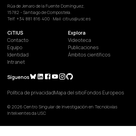
Rúa de Jenaro de la Fuente Domínguez,
15782 - Santiago de Compostela.
Telf.
+34 881 816 400
· Mail:
citius@usc.es
CiTIUS
Explora
Contacto
Videoteca
Equipo
Publicaciones
Identidad
Ámbitos científicos
Intranet
Síguenos
Política de privacidad
Mapa del sitio
Fondos Europeos
© 2026 Centro Singular de Investigación en Tecnoloxías
Intelixentes da USC