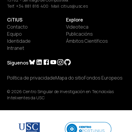
Telf.
+34 881 816 400
· Mail:
citius@usc.es
CiTIUS
Explore
Contacto
Videoteca
Equipo
Publicacións
Identidade
Ámbitos Científicos
Intranet
Síguenos
Política de privacidade
Mapa do sitio
Fondos Europeos
© 2026 Centro Singular de Investigación en Tecnoloxías
Intelixentes da USC