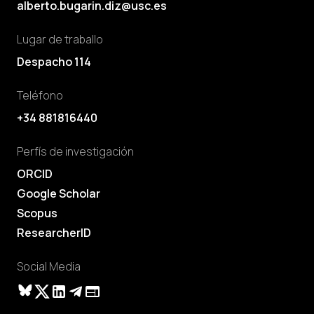
alberto.bugarin.diz@usc.es
Lugar de traballo
Despacho 114
Teléfono
+34 881816440
Perfís de investigación
ORCID
Google Scholar
Scopus
ResearcherID
Social Media