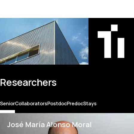
Researchers
Senior
Collaborators
Postdoc
Predoc
Stays
José María Alonso Moral